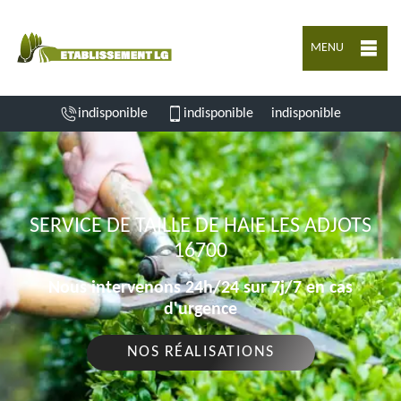
MENU
indisponible
indisponible
indisponible
SERVICE DE TAILLE DE HAIE LES ADJOTS
16700
Nous intervenons 24h/24 sur 7j/7 en cas
d'urgence
NOS RÉALISATIONS