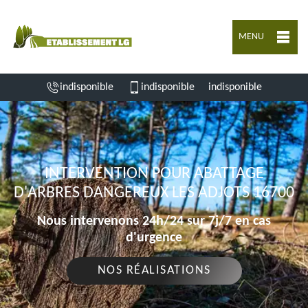
MENU
indisponible
indisponible
indisponible
INTERVENTION POUR ABATTAGE
D'ARBRES DANGEREUX LES ADJOTS 16700
Nous intervenons 24h/24 sur 7j/7 en cas
d'urgence
NOS RÉALISATIONS