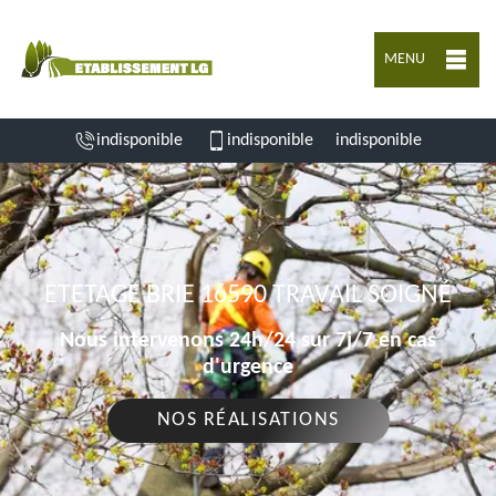
MENU
indisponible
indisponible
indisponible
ETETAGE BRIE 16590 TRAVAIL SOIGNÉ
Nous intervenons 24h/24 sur 7j/7 en cas
d'urgence
NOS RÉALISATIONS