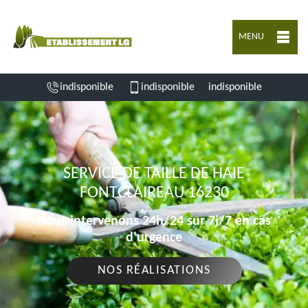
MENU
indisponible
indisponible
indisponible
SERVICE DE TAILLE DE HAIE
FONTCLAIREAU 16230
Nous intervenons 24h/24 sur 7j/7 en cas
d'urgence
NOS RÉALISATIONS