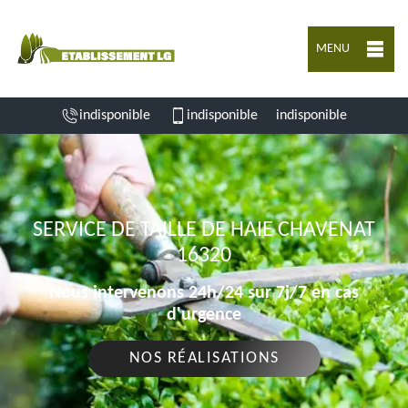
MENU
indisponible
indisponible
indisponible
SERVICE DE TAILLE DE HAIE CHAVENAT
16320
Nous intervenons 24h/24 sur 7j/7 en cas
d'urgence
NOS RÉALISATIONS