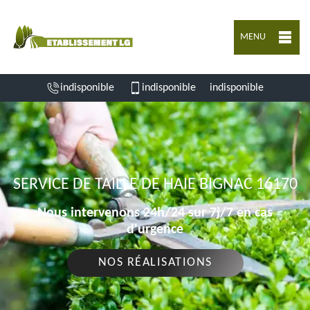
MENU
indisponible
indisponible
indisponible
SERVICE DE TAILLE DE HAIE BIGNAC 16170
Nous intervenons 24h/24 sur 7j/7 en cas
d'urgence
NOS RÉALISATIONS