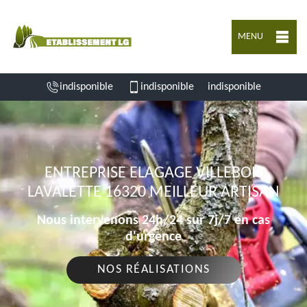
MENU
indisponible
indisponible
indisponible
ENTREPRISE ELAGAGE VILLEBOIS
LAVALETTE 16320 MEILLEUR ARTISAN
Nous intervenons 24h/24 sur 7j/7 en cas
d'urgence
NOS RÉALISATIONS