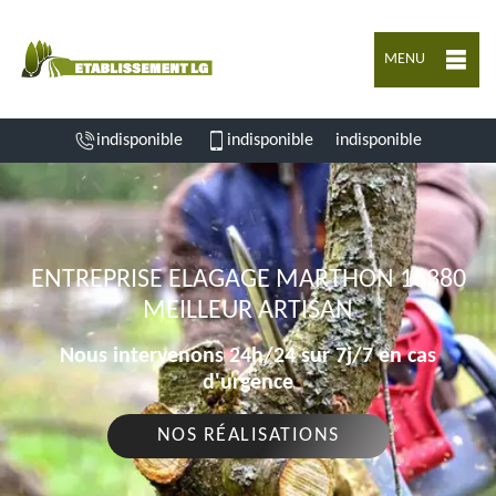
MENU
indisponible
indisponible
indisponible
ENTREPRISE ELAGAGE MARTHON 16380
MEILLEUR ARTISAN
Nous intervenons 24h/24 sur 7j/7 en cas
d'urgence
NOS RÉALISATIONS