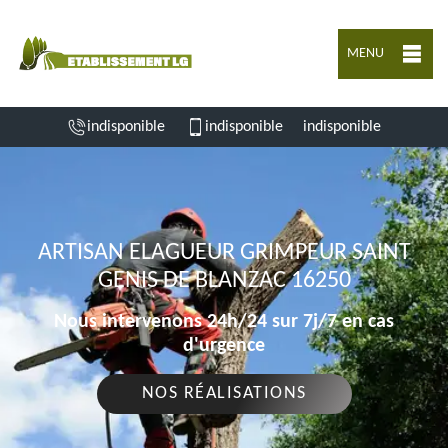
MENU
indisponible
indisponible
indisponible
ARTISAN ELAGUEUR GRIMPEUR SAINT
GENIS DE BLANZAC 16250
Nous intervenons 24h/24 sur 7j/7 en cas
d'urgence
NOS RÉALISATIONS