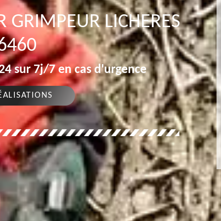
R GRIMPEUR LICHERES
6460
4 sur 7j/7 en cas d'urgence
ÉALISATIONS