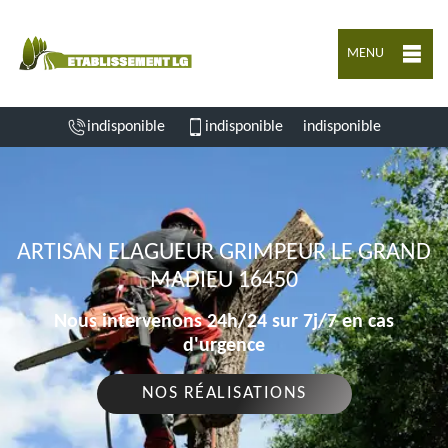
MENU
indisponible
indisponible
indisponible
ARTISAN ELAGUEUR GRIMPEUR LE GRAND
MADIEU 16450
Nous intervenons 24h/24 sur 7j/7 en cas
d'urgence
NOS RÉALISATIONS