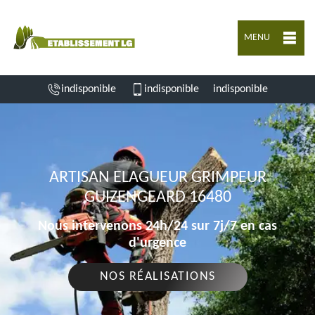
MENU
indisponible
indisponible
indisponible
ARTISAN ELAGUEUR GRIMPEUR
GUIZENGEARD 16480
Nous intervenons 24h/24 sur 7j/7 en cas
d'urgence
NOS RÉALISATIONS