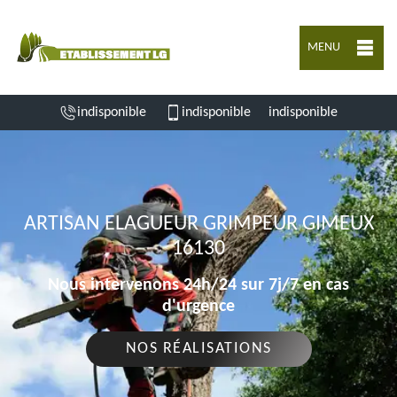
MENU
indisponible
indisponible
indisponible
ARTISAN ELAGUEUR GRIMPEUR GIMEUX
16130
Nous intervenons 24h/24 sur 7j/7 en cas
d'urgence
NOS RÉALISATIONS