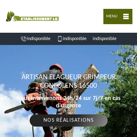
MENU
indisponible
indisponible
indisponible
ARTISAN ELAGUEUR GRIMPEUR
CONFOLENS 16500
Nous intervenons 24h/24 sur 7j/7 en cas
d'urgence
NOS RÉALISATIONS