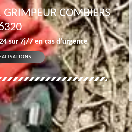
R GRIMPEUR COMBIERS
6320
4 sur 7j/7 en cas d'urgence
ÉALISATIONS