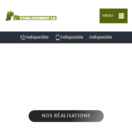
MENU
indisponible
indisponible
indisponible
ENTREPRISE D'ABATTAGE D'ARBRES VAUX
ROUILLAC 16170
Nous intervenons 24h/24 sur 7j/7 en cas
d'urgence
NOS RÉALISATIONS