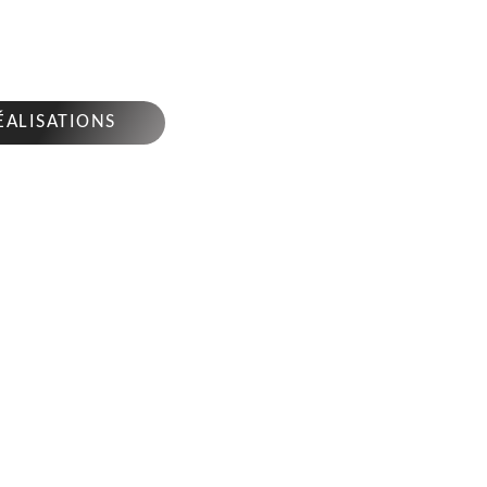
ES 16130
4 sur 7j/7 en cas d'urgence
ÉALISATIONS