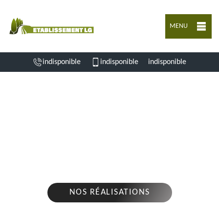
MENU
indisponible
indisponible
indisponible
ENTREPRISE D'ABATTAGE D'ARBRES SAINT
GENIS D HIERSAC 16570
Nous intervenons 24h/24 sur 7j/7 en cas
d'urgence
NOS RÉALISATIONS