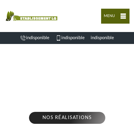
MENU
indisponible
indisponible
indisponible
ENTREPRISE D'ABATTAGE D'ARBRES SAINT
ADJUTORY 16310
Nous intervenons 24h/24 sur 7j/7 en cas
d'urgence
NOS RÉALISATIONS