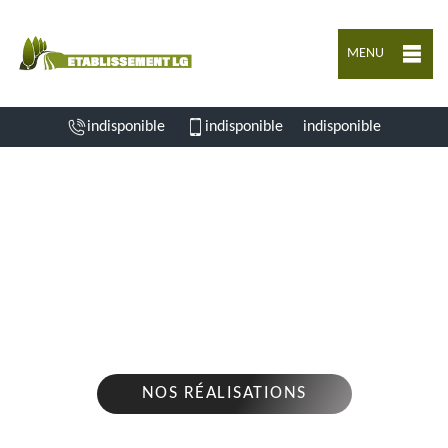
MENU
indisponible
indisponible
indisponible
ENTREPRISE D'ABATTAGE D'ARBRES
MOUZON 16310
Nous intervenons 24h/24 sur 7j/7 en cas
d'urgence
NOS RÉALISATIONS