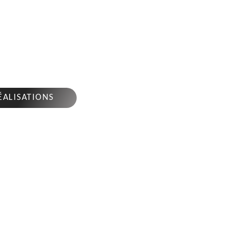
TAGE D'ARBRES MAINXE
6200
4 sur 7j/7 en cas d'urgence
ÉALISATIONS