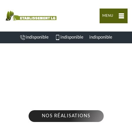
MENU
indisponible
indisponible
indisponible
ENTREPRISE D'ABATTAGE D'ARBRES
LINARS 16730
Nous intervenons 24h/24 sur 7j/7 en cas
d'urgence
NOS RÉALISATIONS