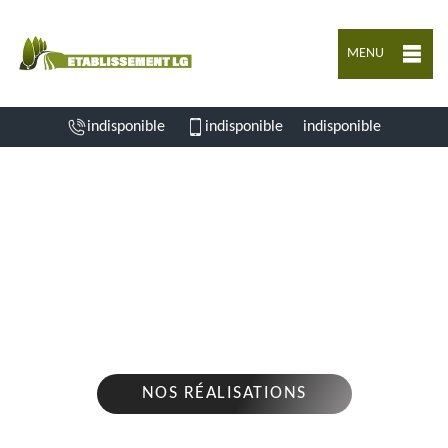
MENU
indisponible
indisponible
indisponible
ENTREPRISE D'ABATTAGE D'ARBRES LA
TACHE 16260
Nous intervenons 24h/24 sur 7j/7 en cas
d'urgence
NOS RÉALISATIONS