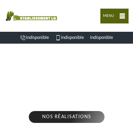
MENU
indisponible
indisponible
indisponible
ENTREPRISE D'ABATTAGE D'ARBRES
GENTE 16130
Nous intervenons 24h/24 sur 7j/7 en cas
d'urgence
NOS RÉALISATIONS