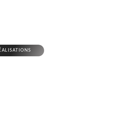
AGE D'ARBRES FEUILLADE
6380
4 sur 7j/7 en cas d'urgence
ÉALISATIONS