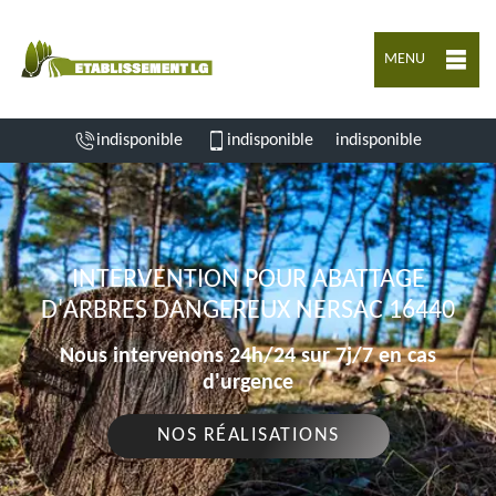
MENU
indisponible
indisponible
indisponible
INTERVENTION POUR ABATTAGE
D'ARBRES DANGEREUX NERSAC 16440
Nous intervenons 24h/24 sur 7j/7 en cas
d'urgence
NOS RÉALISATIONS