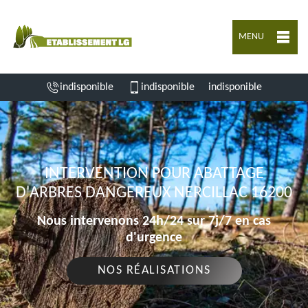
MENU
indisponible
indisponible
indisponible
INTERVENTION POUR ABATTAGE
D'ARBRES DANGEREUX NERCILLAC 16200
Nous intervenons 24h/24 sur 7j/7 en cas
d'urgence
NOS RÉALISATIONS