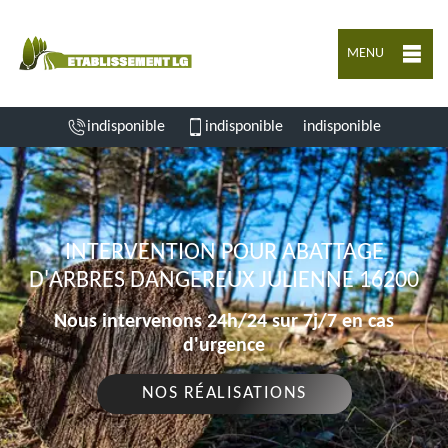
MENU
indisponible
indisponible
indisponible
INTERVENTION POUR ABATTAGE
D'ARBRES DANGEREUX JULIENNE 16200
Nous intervenons 24h/24 sur 7j/7 en cas
d'urgence
NOS RÉALISATIONS