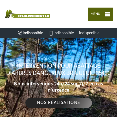
MENU
indisponible
indisponible
indisponible
INTERVENTION POUR ABATTAGE
D'ARBRES DANGEREUX BRIGUEUIL 16420
Nous intervenons 24h/24 sur 7j/7 en cas
d'urgence
NOS RÉALISATIONS