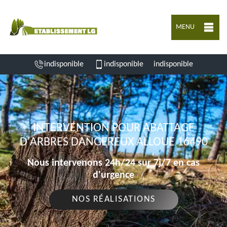
MENU
indisponible
indisponible
indisponible
INTERVENTION POUR ABATTAGE
D'ARBRES DANGEREUX ALLOUE 16490
Nous intervenons 24h/24 sur 7j/7 en cas
d'urgence
NOS RÉALISATIONS