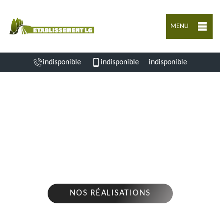
MENU
indisponible
indisponible
indisponible
ENTREPRISE D'ABATTAGE D'ARBRES
ANGOULEME 16000
Nous intervenons 24h/24 sur 7j/7 en cas
d'urgence
NOS RÉALISATIONS